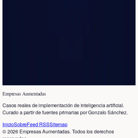
Volver a todos los artículos
Empresas Aumentadas
Casos reales de implementación de inteligencia artificial.
Curado a partir de fuentes primarias por Gonzalo Sánchez.
Inicio
Sobre
Feed RSS
Sitemap
©
2026
Empresas Aumentadas
. Todos los derechos