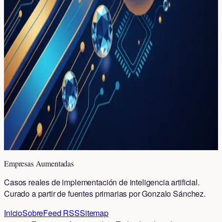
inversión de riesgo en IA empresarial que prometía
92.000 millones de retorno o pérdida total
Amazon dispara beneficios 77% con
inversión de $200.000 millones en IA
empresarial: la estrategia que están
copiando los líderes tech
Amazon multiplica beneficios por 1.77x invirtiendo
$200B en infraestructura de IA. AWS crece 28% y revela
la fórmula que están copiando los CTOs globales.
Empresas Aumentadas
Casos reales de implementación de inteligencia artificial.
Curado a partir de fuentes primarias por Gonzalo Sánchez.
Inicio
Sobre
Feed RSS
Sitemap