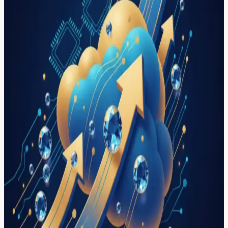
Tema:
inversion-ia-empresarial
Tema
inversion-ia-empresarial
2
casos
de implementación de IA relacionados con
inversion-
ia-empresarial
.
Microsoft defiende su inversión de
riesgo de 13.000 millones en OpenAI:
'Nadie más estaba dispuesto'
Satya Nadella revela por primera vez los detalles de la