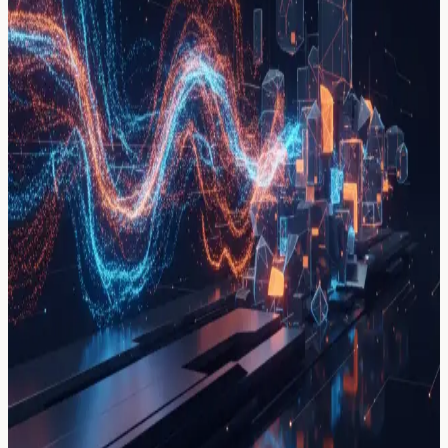
Tema:
procesamiento-datos-ia
Tema
procesamiento-datos-ia
2
casos
de implementación de IA relacionados con
procesamiento-datos-ia
.
Cómo una organización sin fines de
lucro logró procesar datos médicos
con IA y ahorró millones
Rare Hopes NFP usa pipelines de datos con Cloudera y