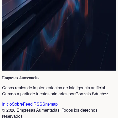
IA para acelerar investigación de enfermedades raras,
logrando en meses lo que tomaría años.
Cómo la IA automatiza el análisis de
datos de vehículos autónomos:
Nomadic levanta $8.4 millones
Nomadic levanta $8.4M para automatizar el análisis de
millones de horas de video de vehículos autónomos.
Aprende cómo la IA puede organizar tus datos masivos.
Empresas Aumentadas
Casos reales de implementación de inteligencia artificial.
Curado a partir de fuentes primarias por Gonzalo Sánchez.
Inicio
Sobre
Feed RSS
Sitemap
©
2026
Empresas Aumentadas
. Todos los derechos
reservados.