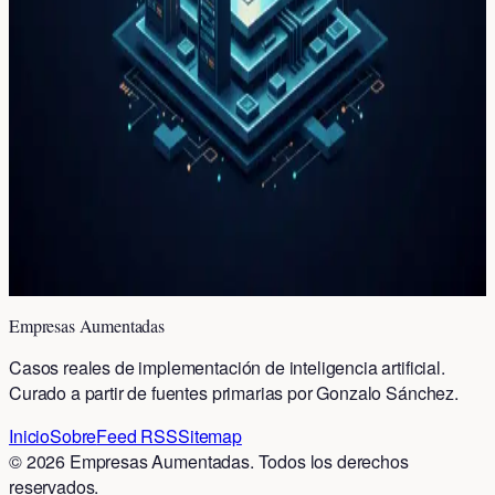
corporativa. El atacante exigió $2M por los datos
robados.
Cómo los agentes de IA dispararon los
ingresos de Vercel 240% y por qué
esto importa para tu empresa
Vercel creció de $100M a $340M en ingresos gracias a
los agentes de IA. El 30% de sus aplicaciones son
creadas por agentes. Descubre cómo aplicarlo
Empresas Aumentadas
Casos reales de implementación de inteligencia artificial.
Curado a partir de fuentes primarias por Gonzalo Sánchez.
Inicio
Sobre
Feed RSS
Sitemap
©
2026
Empresas Aumentadas
. Todos los derechos
reservados.