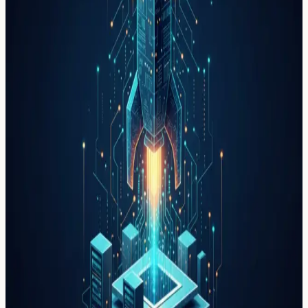
Tema:
vercel
Tema
vercel
2
casos
de implementación de IA relacionados con
vercel
.
Brecha de seguridad OAuth en Vercel:
cómo una herramienta de IA expuso
datos por $2 millones
Vercel sufrió una brecha de seguridad OAuth cuando un
empleado conectó una herramienta de IA a su cuenta