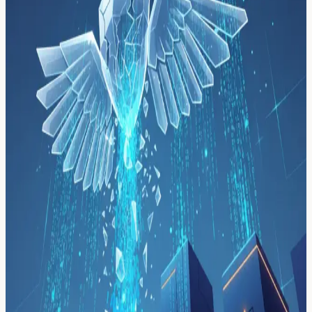
Tema:
vulnerabilidades-software
Tema
vulnerabilidades-software
2
casos
de implementación de IA relacionados con
vulnerabilidades-software
.
Seguridad en desarrollo de IA: cómo
Astral protege sus herramientas
Python ante el 145% de aumento en
vulnerabilidades