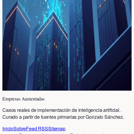
Astral revela sus estrategias de seguridad open source
tras ser adquirida por OpenAI. Aprende las 5 técnicas
clave para proteger tu código IA.
Anthropic crea una IA de
ciberseguridad tan peligrosa que no la
libera al público
Anthropic desarrolló Claude Mythos, una IA de
ciberseguridad que encontró miles de vulnerabilidades
críticas en sistemas operativos principales.
Empresas Aumentadas
Casos reales de implementación de inteligencia artificial.
Curado a partir de fuentes primarias por Gonzalo Sánchez.
Inicio
Sobre
Feed RSS
Sitemap